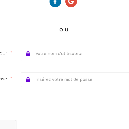
ou
eur :
*
sse :
*