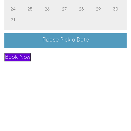
24
25
26
27
28
29
30
31
Please Pick a Date
Book Now